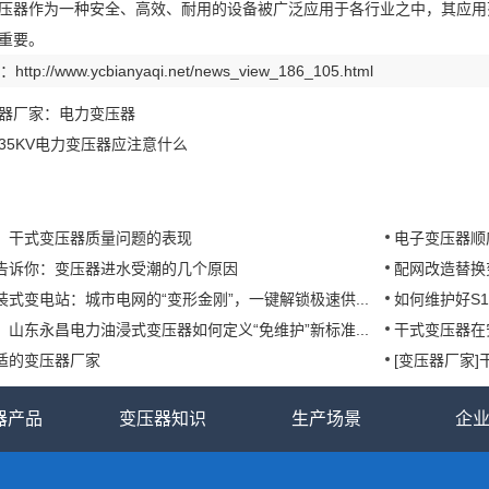
变压器作为一种安全、高效、耐用的设备被广泛应用于各行业之中，其应用
重要。
：
http://www.ycbianyaqi.net/news_view_186_105.html
器厂家：电力变压器
35KV电力变压器应注意什么
：干式变压器质量问题的表现
电子变压器顺
告诉你：变压器进水受潮的几个原因
配网改造替换
式变电站：城市电网的“变形金刚”，一键解锁极速供...
如何维护好S
山东永昌电力油浸式变压器如何定义“免维护”新标准...
干式变压器在
适的变压器厂家
[变压器厂家
器产品
变压器知识
生产场景
企